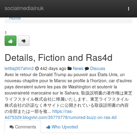
Home
socialmediainuk
Togg
navi
Home
1
Details, Fiction and Ras4d
letitiaj307ahm2
442 days ago
News
Discuss
Avec le retour de Donald Trump au pouvoir aux États-Unis, un
nouveau chapitre pour le Maroc se profile à l'horizon, car d'autres
pays devraient suivre les pas de Washington et soutenir la
souveraineté marocaine sur le Sahara. 取扱説明書の著作権は東芝
ライフスタイル株式会社に帰属いたします。東芝ライフスタイル
株式会社の許諾なく本サイトに公開されている取扱説明書の内容
の全部または一部を複...
https://ras-
4d75329.blogvivi.com/35770778/rumored-buzz-on-ras-4d
Comments
Who Upvoted