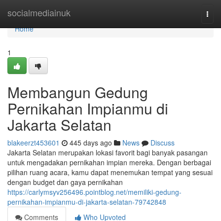
Home
socialmediainuk
Togg
navi
Home
1
Membangun Gedung
Pernikahan Impianmu di
Jakarta Selatan
blakeerzt453601
445 days ago
News
Discuss
Jakarta Selatan merupakan lokasi favorit bagi banyak pasangan
untuk mengadakan pernikahan impian mereka. Dengan berbagai
pilihan ruang acara, kamu dapat menemukan tempat yang sesuai
dengan budget dan gaya pernikahan
https://carlymsyv256496.pointblog.net/memiliki-gedung-
pernikahan-impianmu-di-jakarta-selatan-79742848
Comments
Who Upvoted