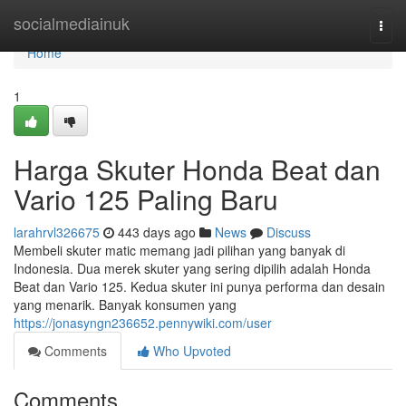
Home
socialmediainuk
Togg
navi
Home
1
Harga Skuter Honda Beat dan
Vario 125 Paling Baru
larahrvl326675
443 days ago
News
Discuss
Membeli skuter matic memang jadi pilihan yang banyak di
Indonesia. Dua merek skuter yang sering dipilih adalah Honda
Beat dan Vario 125. Kedua skuter ini punya performa dan desain
yang menarik. Banyak konsumen yang
https://jonasyngn236652.pennywiki.com/user
Comments
Who Upvoted
Comments