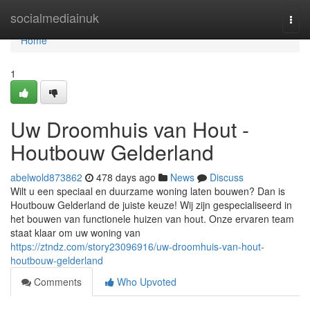
Home
socialmediainuk
Togg
navi
Home
1
Uw Droomhuis van Hout -
Houtbouw Gelderland
abelwold873862
478 days ago
News
Discuss
Wilt u een speciaal en duurzame woning laten bouwen? Dan is
Houtbouw Gelderland de juiste keuze! Wij zijn gespecialiseerd in
het bouwen van functionele huizen van hout. Onze ervaren team
staat klaar om uw woning van
https://ztndz.com/story23096916/uw-droomhuis-van-hout-
houtbouw-gelderland
Comments
Who Upvoted