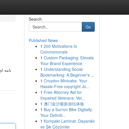
Search
Go
Published News
1
200 Motivations to
Commemorate
1
Custom Packaging: Elevate
Your Brand Experience
1
Understanding Social
Bookmarking: A Beginner's ...
1
Croydon Minicabs: Your
Hassle-Free copyright Jo...
1
Free Attorney Aid for
Impaired Veterans: Vet...
1
澳门金沙最新游玩体验
1
Buy a Surron Bike Digitally:
Your Definiti...
1
Kompakt Laminat: Dayanıklı
ve Şık Çözümler