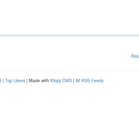
Rep
d
|
Top Users
| Made with
Kliqqi CMS
|
All RSS Feeds