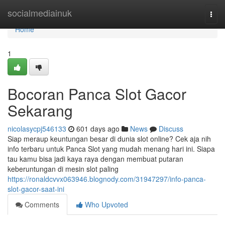
Home
socialmediainuk
Togg
navi
Home
1
Bocoran Panca Slot Gacor
Sekarang
nicolasycpj546133
601 days ago
News
Discuss
Siap meraup keuntungan besar di dunia slot online? Cek aja nih
info terbaru untuk Panca Slot yang mudah menang hari ini. Siapa
tau kamu bisa jadi kaya raya dengan membuat putaran
keberuntungan di mesin slot paling
https://ronaldcvvx063946.blognody.com/31947297/info-panca-
slot-gacor-saat-ini
Comments
Who Upvoted