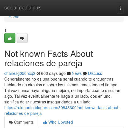
Home
socialmediainuk
Togg
navi
Home
1
Not known Facts About
relaciones de pareja
charlesg050ncq2
603 days ago
News
Discuss
Generalmente no es una buena señal cuando te encuentras
hablando en círculos o sobre los mismos temas todo el tiempo.
Tal vez nunca haya ninguna mejora, no importa cuánto discutan
algo. Tal vez eventualmente te haga a un lado. dos en uno,
significa dejar nuestras inseguridades a un lado
https://reiduoetg.blogars.com/30843600/not-known-facts-about-
relaciones-de-pareja
Comments
Who Upvoted