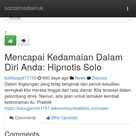
Home
socialmediainuk
Togg
navi
Home
1
Mencapai Kedamaian Dalam
Diri Anda: Hipnotis Solo
kobibzpp877735
600 days ago
News
Discuss
Dalam lingkungan yang tetap bergerak dan penuh kesulitan,
seringkali kita merasa tinggal dari rasa damai. Kita tersesat dalam
gelombang stres. Namun, ada jalan untuk temukan kembali
ketentraman itu. Praktek
https://luluugpm041757.wikicommunications.com/user
Comments
Who Upvoted
Comments