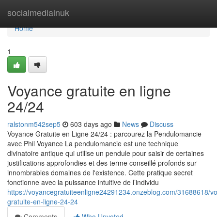
Home
socialmediainuk
Home
1
Voyance gratuite en ligne
24/24
ralstonm542sep5
603 days ago
News
Discuss
Voyance Gratuite en Ligne 24/24 : parcourez la Pendulomancie
avec Phil Voyance La pendulomancie est une technique
divinatoire antique qui utilise un pendule pour saisir de certaines
justifications approfondies et des terme conseillé profonds sur
innombrables domaines de l'existence. Cette pratique secret
fonctionne avec la puissance intuitive de l’individu
https://voyancegratuiteenligne24291234.onzeblog.com/31688618/v
gratuite-en-ligne-24-24
Comments
Who Upvoted