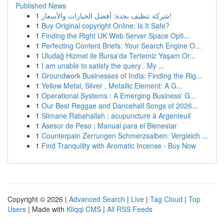
Published News
1
شركة تنظيف بجدة: أفضل الخيارات والأسعار!
1
Buy Original copyright Online: Is It Safe?
1
Finding the Right UK Web Server Space Opti...
1
Perfecting Content Briefs: Your Search Engine O...
1
Uludağ Hizmet ile Bursa'da Tertemiz Yaşam Or...
1
I am unable to satisfy the query . My ...
1
Groundwork Businesses of India: Finding the Rig...
1
Yellow Metal, Silver , Metallic Element: A G...
1
Operational Systems : A Emerging Business' G...
1
Our Best Reggae and Dancehall Songs of 2026...
1
Slimane Rabahallah : acupuncture à Argenteuil
1
Asesor de Peso : Manual para el Bienestar
1
Counterpain Zerrungen Schmerzsalben: Vergleich ...
1
Find Tranquility with Aromatic Incense - Buy Now
Copyright © 2026 |
Advanced Search
|
Live
|
Tag Cloud
|
Top
Users
| Made with
Kliqqi CMS
|
All RSS Feeds