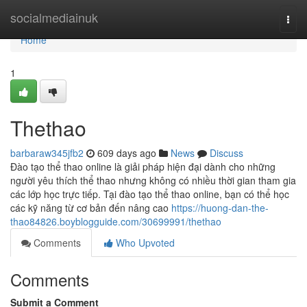
Home
socialmediainuk
Togg
navi
Home
1
Thethao
barbaraw345jfb2
609 days ago
News
Discuss
Đào tạo thể thao online là giải pháp hiện đại dành cho những
người yêu thích thể thao nhưng không có nhiều thời gian tham gia
các lớp học trực tiếp. Tại đào tạo thể thao online, bạn có thể học
các kỹ năng từ cơ bản đến nâng cao
https://huong-dan-the-
thao84826.boyblogguide.com/30699991/thethao
Comments
Who Upvoted
Comments
Submit a Comment