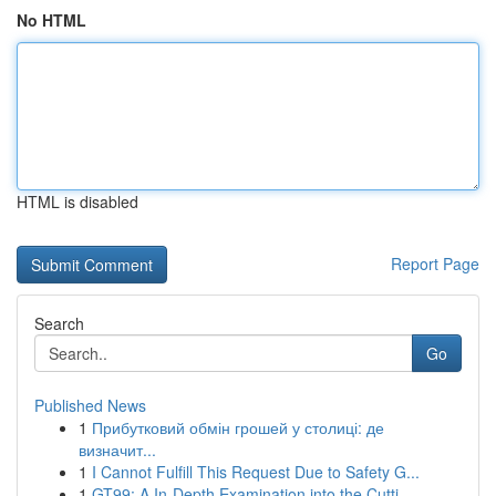
No HTML
HTML is disabled
Report Page
Search
Go
Published News
1
Прибутковий обмін грошей у столиці: де
визначит...
1
I Cannot Fulfill This Request Due to Safety G...
1
GT99: A In-Depth Examination into the Cutti...