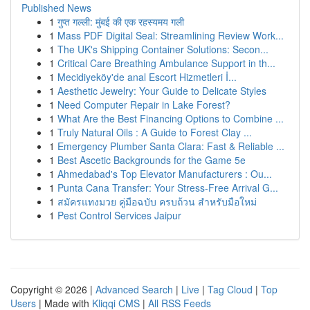
Published News
1
गुप्त गल्ली: मुंबई की एक रहस्यमय गली
1
Mass PDF Digital Seal: Streamlining Review Work...
1
The UK's Shipping Container Solutions: Secon...
1
Critical Care Breathing Ambulance Support in th...
1
Mecidiyeköy'de anal Escort Hizmetleri İ...
1
Aesthetic Jewelry: Your Guide to Delicate Styles
1
Need Computer Repair in Lake Forest?
1
What Are the Best Financing Options to Combine ...
1
Truly Natural Oils : A Guide to Forest Clay ...
1
Emergency Plumber Santa Clara: Fast & Reliable ...
1
Best Ascetic Backgrounds for the Game 5e
1
Ahmedabad's Top Elevator Manufacturers : Ou...
1
Punta Cana Transfer: Your Stress-Free Arrival G...
1
สมัครแทงมวย คู่มือฉบับ ครบถ้วน สำหรับมือใหม่
1
Pest Control Services Jaipur
Copyright © 2026 |
Advanced Search
|
Live
|
Tag Cloud
|
Top
Users
| Made with
Kliqqi CMS
|
All RSS Feeds