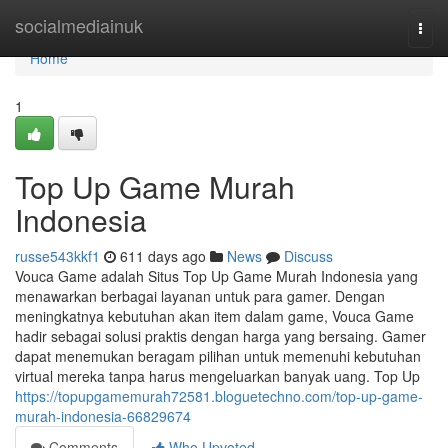
Home
socialmediainuk
Togg
navi
Home
1
Top Up Game Murah
Indonesia
russe543kkf1
611 days ago
News
Discuss
Vouca Game adalah Situs Top Up Game Murah Indonesia yang
menawarkan berbagai layanan untuk para gamer. Dengan
meningkatnya kebutuhan akan item dalam game, Vouca Game
hadir sebagai solusi praktis dengan harga yang bersaing. Gamer
dapat menemukan beragam pilihan untuk memenuhi kebutuhan
virtual mereka tanpa harus mengeluarkan banyak uang. Top Up
https://topupgamemurah72581.bloguetechno.com/top-up-game-
murah-indonesia-66829674
Comments
Who Upvoted