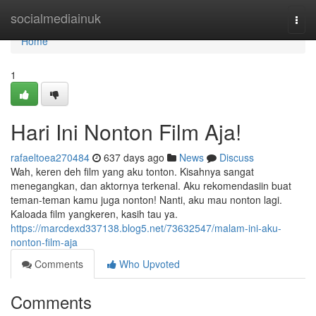
Home
socialmediainuk
Togg
navi
Home
1
Hari Ini Nonton Film Aja!
rafaeltoea270484
637 days ago
News
Discuss
Wah, keren deh film yang aku tonton. Kisahnya sangat
menegangkan, dan aktornya terkenal. Aku rekomendasiin buat
teman-teman kamu juga nonton! Nanti, aku mau nonton lagi.
Kaloada film yangkeren, kasih tau ya.
https://marcdexd337138.blog5.net/73632547/malam-ini-aku-
nonton-film-aja
Comments
Who Upvoted
Comments