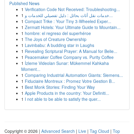
Published News
1
Verification Code Not Received: Troubleshooting...
1
خدمات نقل أثاث بحائل : دليل تفصيلي للخدمات و...
1
Compact Trike : Your Tiny 3-Wheeled Exper...
1
Zermatt Hotels: Your Ultimate Guide to Mountain...
1
hombre: el regreso del superhéroe
1
The Joys of Creature Ownership
1
Lavinbabu: A budding star in Laughs
1
Revealing Scriptural Prayer: A Manual for Belie...
1
Peacemaker Coffee Company vs. Purity Coffee
1
İzleme Videoları Sunar: Mükemmel Kahkaha
Moment...
1
Comparing Industrial Automation Giants: Siemens...
1
Fiduciaire Montreux : Promez Votre Gestion B...
1
Best Monk Stories: Finding Your Way
1
Apple Products in the country: Your Definiti...
1
I not able to be able to satisfy the quer...
Copyright © 2026 |
Advanced Search
|
Live
|
Tag Cloud
|
Top