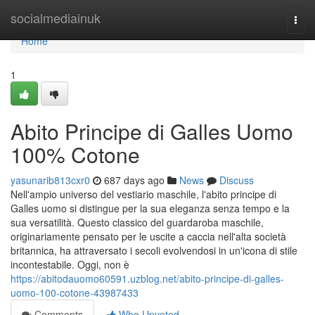
Home
socialmediainuk
Togg
navi
Home
1
Abito Principe di Galles Uomo
100% Cotone
yasunarib813cxr0
687 days ago
News
Discuss
Nell'ampio universo del vestiario maschile, l'abito principe di
Galles uomo si distingue per la sua eleganza senza tempo e la
sua versatilità. Questo classico del guardaroba maschile,
originariamente pensato per le uscite a caccia nell'alta società
britannica, ha attraversato i secoli evolvendosi in un'icona di stile
incontestabile. Oggi, non è
https://abitodauomo60591.uzblog.net/abito-principe-di-galles-
uomo-100-cotone-43987433
Comments
Who Upvoted