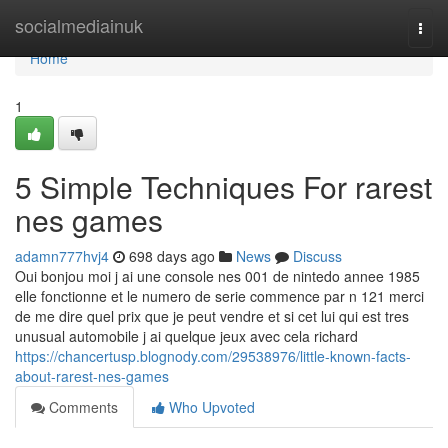
Home
socialmediainuk
Togg
navi
Home
1
5 Simple Techniques For rarest
nes games
adamn777hvj4
698 days ago
News
Discuss
Oui bonjou moi j ai une console nes 001 de nintedo annee 1985
elle fonctionne et le numero de serie commence par n 121 merci
de me dire quel prix que je peut vendre et si cet lui qui est tres
unusual automobile j ai quelque jeux avec cela richard
https://chancertusp.blognody.com/29538976/little-known-facts-
about-rarest-nes-games
Comments
Who Upvoted