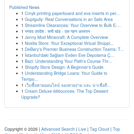
Published News
1
Cmyk printing paperboard and eva inserts in per...
1
Guptgully: Real Conversations in an Safe Area
1
Streamline Clearances: Your Overview to Bulk E-...
1
भगवद उपदेश : सभी खंड - एक गहन अध्ययन
1
Jenny Mod Minecraft: A Complete Overview
1
Noelta Store: Your Exceptional Virtual Shoppi...
1
DeBary's Premier Business Construction Teams: T...
1
İstanbul'daki Sağlam Evden Eve Depolama Ç...
1
Bazi: Understanding Your Path's Course Thr...
1
Shopify Store Design: A Beginner's Guide
1
Understanding Bridge Loans: Your Guide to
Tempo...
1
เว็บซื้อหวยออนไลน์ จองหวยง่าย และ น่าเชื่อถื...
1
Cream Deluxe 666ounces: The Top Dessert
Upgrade?
Copyright © 2026 |
Advanced Search
|
Live
|
Tag Cloud
|
Top