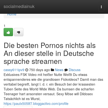
Home
socialmediainuk
Togg
navi
Home
1
Die besten Pornos nichts als
An dieser stelle in Deutsche
sprache streamen
cassy611ipv9
750 days ago
News
Discuss
Exklusives FSK Video mit heißer Nutte Weißt Du etwas
entspannenderes wie die grandiosen Fickvideos? Damit man das
veritabel begreift, langt I. d. r. ein Besuch bei der krassesten
Tuben Seite des World Wide Web. Da bumsen die scharfen
Teenager hart ansonsten versaut. Sexy Möse will Dildosex
Tatsächlich ist es Wurst,
https://paulx505lif7.bloggactivo.com/profile